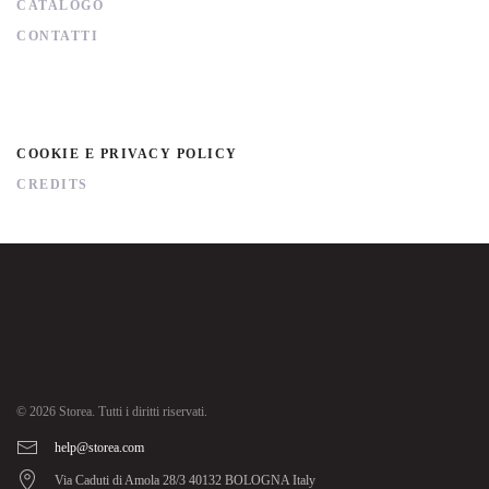
CATALOGO
CONTATTI
COOKIE E PRIVACY POLICY
CREDITS
©
2026
Storea. Tutti i diritti riservati.
help@storea.com
Via Caduti di Amola 28/3 40132 BOLOGNA Italy